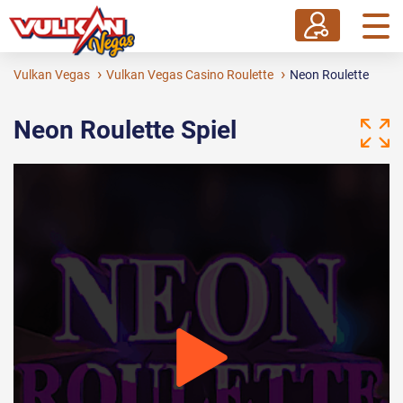
Vulkan Vegas
Vulkan Vegas Casino Roulette
Neon Roulette
Neon Roulette Spiel